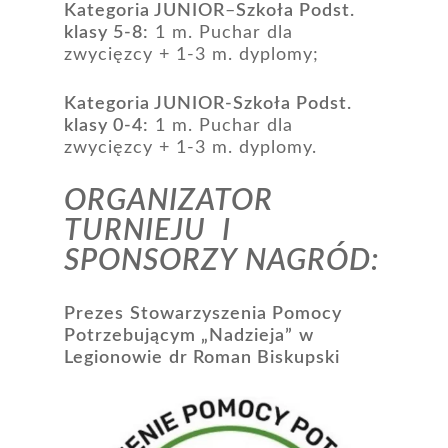
Kategoria JUNIOR
–
Szkoła Podst.
klasy 5-8:
1 m. Puchar dla
zwycięzcy + 1-3 m. dyplomy;
Kategoria JUNIOR-Szkoła Podst.
klasy 0-4:
1 m. Puchar dla
zwycięzcy + 1-3 m. dyplomy.
Aktualności
ORGANIZATOR
O nas
TURNIEJU I
Działania
SPONSORZY NAGRÓD:
Partnerzy
1,5% dla OPP
Prezes
Stowarzyszenia Pomocy
Potrzebującym „Nadzieja”
w
Kontakt
Legionowie
dr Roman Biskupski